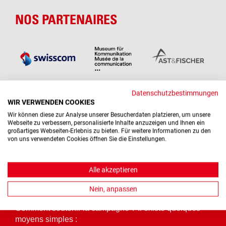
NOS PARTENAIRES
Datenschutzbestimmungen
WIR VERWENDEN COOKIES
Aperçu de tous les partenaires
Wir können diese zur Analyse unserer Besucherdaten platzieren, um unsere
Webseite zu verbessern, personalisierte Inhalte anzuzeigen und Ihnen ein
großartiges Webseiten-Erlebnis zu bieten. Für weitere Informationen zu den
von uns verwendeten Cookies öffnen Sie die Einstellungen.
Alle akzeptieren
SOUTENIR LA CAMPAGNE
Nein, anpassen
Comment soutenir la campagne ? Il existe quelques
moyens simples :