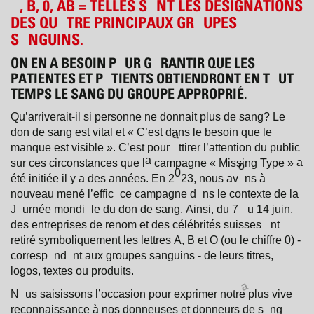
,
B
,
0
,
A
B
= TELLES
S
NT
LES
DÉSIGN
A
TI
O
NS
DES
QU
TRE
PRINCIP
A
UX
GR
UPES
S
NGUINS
.
O
N
EN
A
BES
O
IN
P
UR
G
R
A
NTIR
QUE LES
O
P
A
TIENTES
ET
P
TIENTS
BTIENDR
O
NT
EN
T
UT
TEMPS LE
S
A
NG
DU
GR
O
UPE
A
PPR
O
PRIÉ
.
Qu’
a
rriver
a
it-il
si
pers
o
nne
ne
d
o
nn
a
it
plus de
s
a
ng
? Le
d
o
n
de
s
a
ng
est
vit
a
l
et « C’est
d
a
ns
le
bes
o
in
que le
m
a
nque
est visible ». C’est
p
o
ur
ttirer
l’
a
ttenti
o
n
du public
a
sur ces
circ
o
nst
a
nces
que
l
c
a
mp
a
gne
« Missing Type »
o
été initiée il y
a
des
a
nnées
. En 2
23, n
us
a
v
ns à
0
n
o
uve
a
u
mené
l’effic
ce
c
a
mp
a
gne
d
ns
le
c
o
ntexte
de
l
a
J
urnée
m
o
ndi
le
du
d
o
n
de
s
a
ng
.
A
insi
, du 7
u 14 juin,
o
des entreprises de
ren
o
m
et des célébrités suisses
nt
A
retiré
symb
o
liquement
les lettres
,
B
et
O
(
o
u le chiffre
0
) -
a
c
o
rresp
nd
nt
a
ux
gr
o
upes
s
a
nguins
- de leurs titres,
l
o
g
o
s
, textes
o
u
pr
o
duits
.
N
us
s
a
isiss
o
ns
l’
o
cc
a
si
o
n
p
o
ur
exprimer
n
o
tre
plus vive
rec
o
nn
a
iss
a
nce
à
n
o
s
d
o
nneuses
et
d
o
nneurs
de
s
ng