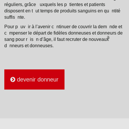
réguliers, grâce
uxquels
les
p
tientes
et
p
a
tients
disp
o
sent
en
t
ut
temps de
pr
o
duits
s
a
nguins
en
qu
ntité
suffis
nte
.
P
o
ur
p
uv
ir
à
l’
a
venir
c
ntinuer
de
c
o
uvrir
l
a
dem
nde
et
c
mpenser
le
dép
a
rt
de fidèles
d
o
nneuses
et
d
o
nneurs
de
s
a
ng
p
o
ur
r
is
n
d’âge, il
f
a
ut
recruter de
n
o
uve
a
ux
d
nneurs
et
d
o
nneuses
.
devenir donneur