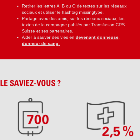
Retirer les lettres A, B ou O de textes sur les réseaux
sociaux et utiliser le hashtag missingtype.
Partage avec des amis, sur les réseaux sociaux, les
textes de la campagne publiés par Transfusion CRS
Suisse et ses partenaires.
Aider à sauver des vies en
devenant donneuse,
donneur de sang.
.
LE SAVIEZ-VOUS ?